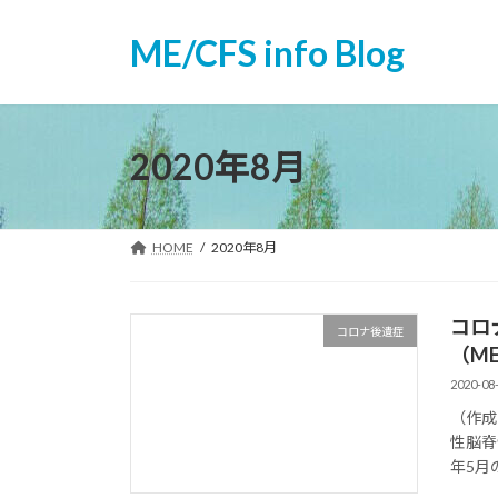
コ
ナ
ン
ビ
ME/CFS info Blog
テ
ゲ
ン
ー
ツ
シ
へ
ョ
2020年8月
ス
ン
キ
に
ッ
移
HOME
2020年8月
プ
動
コロ
コロナ後遺症
（ME
2020-08
（作成
性脳脊
年5月