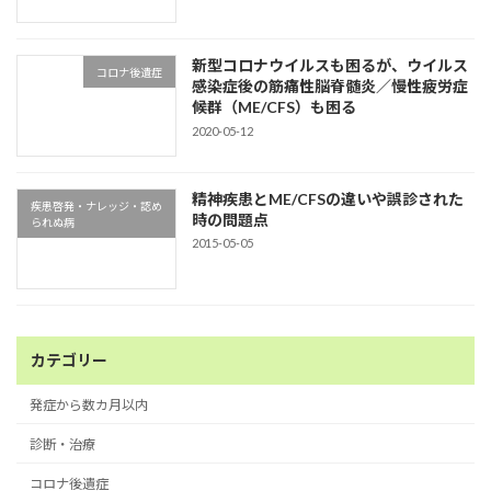
新型コロナウイルスも困るが、ウイルス
コロナ後遺症
感染症後の筋痛性脳脊髄炎／慢性疲労症
候群（ME/CFS）も困る
2020-05-12
精神疾患とME/CFSの違いや誤診された
疾患啓発・ナレッジ・認め
時の問題点
られぬ病
2015-05-05
カテゴリー
発症から数カ月以内
診断・治療
コロナ後遺症